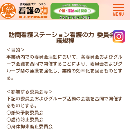
MENU
訪問看護ステーション看護の力 委員会会
議規程
＜目的＞
事業所内での委員会活動において、各委員会およびグル
ープ会議を合同で開催することにより、委員会およびグ
ループ間の連携を強化し、業務の効率化を図るものとす
る。
＜参加する委員会等＞
下記の委員会およびグループ活動の会議を合同で開催す
るものとする。
○感染予防委員会
○虐待防止委員会
○身体拘束廃止委員会