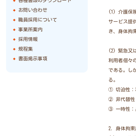
各種書類のダウンロード
お問い合わせ
(1) 介護
職員採用について
サービス提
事業所案内
き、身体拘
採用情報
規程集
(2) 緊急
書面掲示事項
利用者個々
である。し
る。
① 切迫性
② 非代替
③ 一時性
2. 身体拘