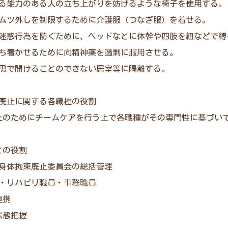
がる能力のある人の立ち上がりを妨げるような椅子を使用する。
オムツ外しを制限するために介護服（つなぎ服）を着せる。
の迷惑行為を防ぐために、ベッドなどに体幹や四肢を紐などで縛
落ち着かせるために向精神薬を過剰に服用させる。
意思で開けることのできない居室等に隔離する。
束廃止に関する各職種の役割
止のためにチームケアを行う上で各職種がその専門性に基づい
ごとの役割
：身体拘束廃止委員会の総括管理
員・リハビリ職員・事務職員
連携
状態把握