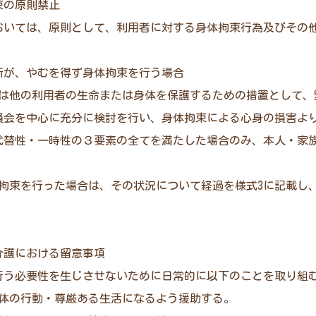
拘束の原則禁止
おいては、原則として、利用者に対する身体拘束行為及びその
業所が、やむを得ず身体拘束を行う場合
たは他の利用者の生命または身体を保護するための措置として、
員会を中心に充分に検討を行い、身体拘束による心身の損害よ
代替性・一時性の３要素の全てを満たした場合のみ、本人・家族
体拘束を行った場合は、その状況について経過を様式3に記載し
の介護における留意事項
行う必要性を生じさせないために日常的に以下のことを取り組
主体の行動・尊厳ある生活になるよう援助する。