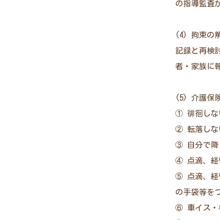
の指導監査
(4) 拘束の
記録と再検
者・家族に
(5) 介護
① 徘徊し
② 転落し
③ 自分で
④ 点滴、
⑤ 点滴、
の手袋等を
⑥ 車イス