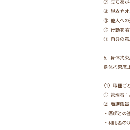
⑦ 立ちあ
⑧ 脱衣や
⑨ 他人へ
⑩ 行動を
⑪ 自分の
5. 身体拘
身体拘束廃
(1) 職種
① 管理者
② 看護職
・医師との
・利用者の