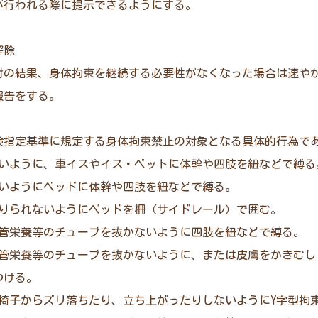
が行われる際に提示できるようにする。
解除
討の結果、身体拘束を継続する必要性がなくなった場合は速や
報告をする。
保険指定基準に規定する身体拘束禁止の対象となる具体的行為で
ないように、車イスやイス・ベットに体幹や四肢を紐などで縛る
ないようにベッドに体幹や四肢を紐などで縛る。
降りられないようにベッドを柵（サイドレール）で囲む。
経管栄養等のチューブを抜かないように四肢を紐などで縛る。
経管栄養等のチューブを抜かないように、または皮膚をかきむし
つける。
・椅子からズリ落ちたり、立ち上がったりしないようにY字型拘