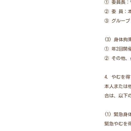
① 委員長：
② 委 員
③ グルー
(3) 身体
① 年2回開
② その他
4. やむを
本人または
合は、以下
(1) 緊急
緊急やむを