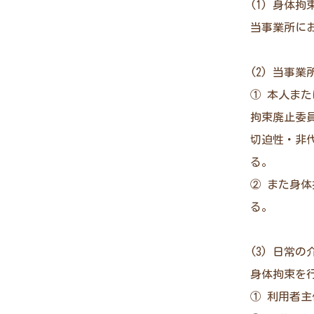
(1) 身体
当事業所に
(2) 当事
① 本人ま
拘束廃止委
切迫性・非
る。
② また身
る。
(3) 日常
身体拘束を
① 利用者