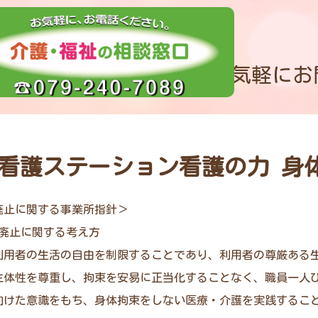
お気軽にお
看護ステーション看護の力 身
廃止に関する事業所指針＞
束廃止に関する考え方
利用者の生活の自由を制限することであり、利用者の尊厳ある
主体性を尊重し、拘束を安易に正当化することなく、職員一人
向けた意識をもち、身体拘束をしない医療・介護を実践するこ