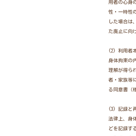
用者の心身
性・一時性
した場合は
た廃止に向
(2) 利用
身体拘束の
理解が得ら
者・家族等
る同意書（
(3) 記録と
法律上、身
どを記録す