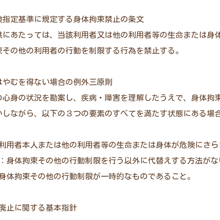
保険指定基準に規定する身体拘束禁止の条文
供にあたっては、当該利用者又は他の利用者等の生命または身
束その他の利用者の行動を制限する行為を禁止する。
又はやむを得ない場合の例外三原則
の心身の状況を勘案し、疾病・障害を理解したうえで、身体拘
かしながら、以下の３つの要素のすべてを満たす状態にある場
：利用者本人または他の利用者等の生命または身体が危険にさら
性：身体拘束その他の行動制限を行う以外に代替えする方法がな
：身体拘束その他の行動制限が一時的なものであること。
束廃止に関する基本指針