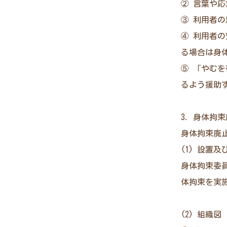
② 言葉や
③ 利用者
④ 利用者
る場合は身
⑤ 「やむ
るよう援助
3. 身体拘
身体拘束廃
(1) 設置及
身体拘束委
体拘束を実
(2) 組織図