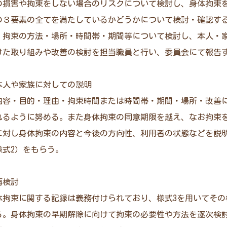
の損害や拘束をしない場合のリスクについて検討し、身体拘束
の３要素の全てを満たしているかどうかについて検討・確認す
、拘束の方法・場所・時間帯・期間等について検討し、本人・家
けた取り組みや改善の検討を担当職員と行い、委員会にて報告
者本人や家族に対しての説明
内容・目的・理由・拘束時間または時間帯・期間・場所・改善
れるように努める。また身体拘束の同意期限を越え、なお拘束
に対し身体拘束の内容と今後の方向性、利用者の状態などを説
様式2）をもらう。
再検討
体拘束に関する記録は義務付けられており、様式3を用いてその
る。身体拘束の早期解除に向けて拘束の必要性や方法を逐次検討